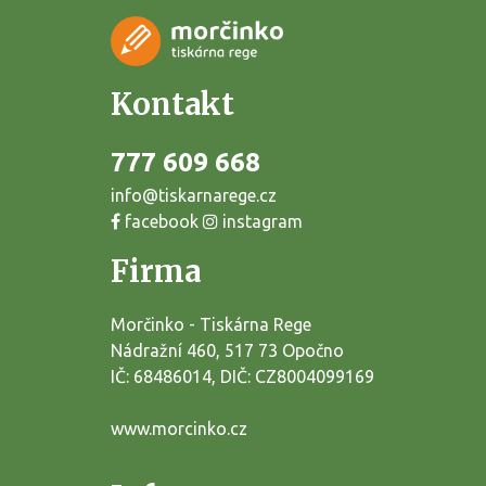
Kontakt
777 609 668
info@tiskarnarege.cz
facebook
instagram
Firma
Morčinko - Tiskárna Rege
Nádražní 460, 517 73 Opočno
IČ: 68486014, DIČ: CZ8004099169
www.morcinko.cz