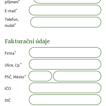
*
příjmení
*
E-mail
Telefon,
*
mobil
Fakturační údaje
*
Firma
*
Ulice, č.p.
*
PSČ, Město
IČO
DIČ