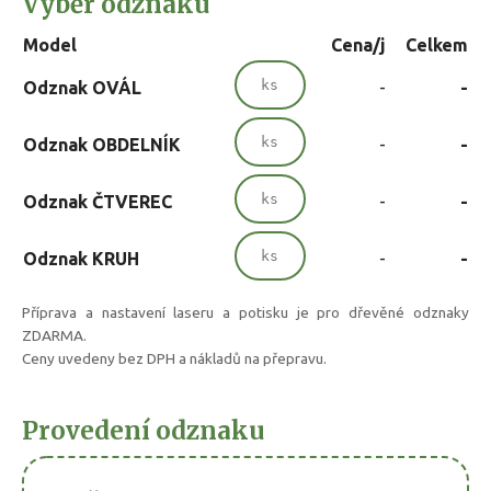
Výběr odznaku
Model
Cena/j
Celkem
Odznak OVÁL
-
-
Odznak OBDELNÍK
-
-
Odznak ČTVEREC
-
-
Odznak KRUH
-
-
Příprava a nastavení laseru a potisku je pro dřevěné odznaky
ZDARMA.
Ceny uvedeny bez DPH a nákladů na přepravu.
Provedení odznaku